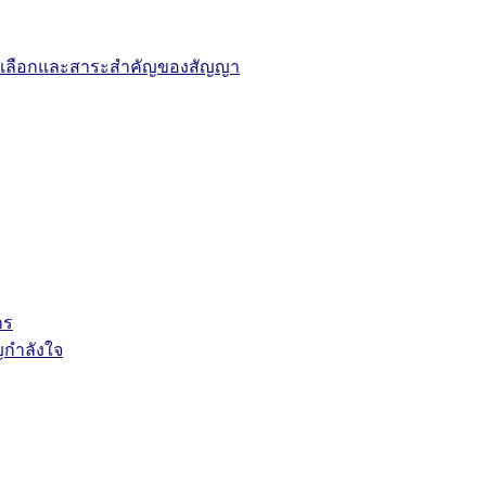
ารคัดเลือกและสาระสำคัญของสัญญา
กร
ญกำลังใจ