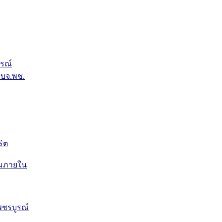
รณ์
บจ.พช.
ริต
ุมภายใน
ชรบูรณ์