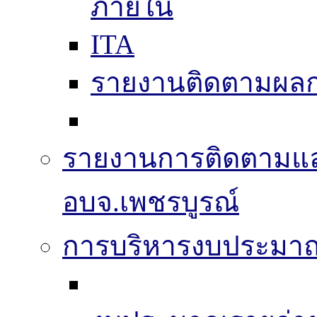
ภายใน
ITA
รายงานติดตามผล
รายงานการติดตามแ
อบจ.เพชรบูรณ์
การบริหารงบประมา