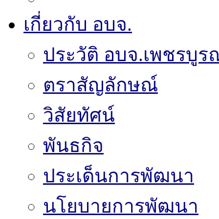
เกี่ยวกับ อบจ.
ประวัติ อบจ.เพชรบูรณ
ตราสัญลักษณ์
วิสัยทัศน์
พันธกิจ
ประเด็นการพัฒนา
นโยบายการพัฒนา