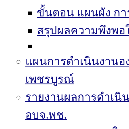
ขั้นตอน แผนผัง ก
สรุปผลความพึงพอใ
แผนการดำเนินงานองค
เพชรบูรณ์
รายงานผลการดำเนิ
อบจ.พช.