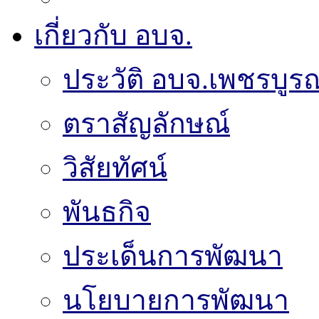
เกี่ยวกับ อบจ.
ประวัติ อบจ.เพชรบูรณ
ตราสัญลักษณ์
วิสัยทัศน์
พันธกิจ
ประเด็นการพัฒนา
นโยบายการพัฒนา