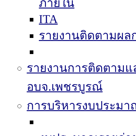
ภายใน
ITA
รายงานติดตามผล
รายงานการติดตามแ
อบจ.เพชรบูรณ์
การบริหารงบประมา