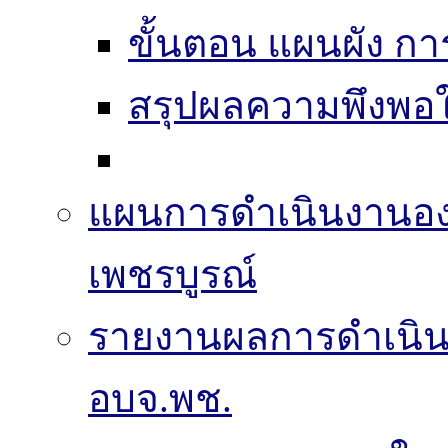
ขั้นตอน แผนผัง ก
สรุปผลความพึงพอใ
แผนการดำเนินงานองค
เพชรบูรณ์
รายงานผลการดำเนิ
อบจ.พช.