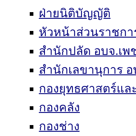
ฝ่ายนิติบัญญัติ
หัวหน้าส่วนราชกา
สำนักปลัด อบจ.เพช
สำนักเลขานุการ อ
กองยุทธศาสตร์แ
กองคลัง
กองช่าง