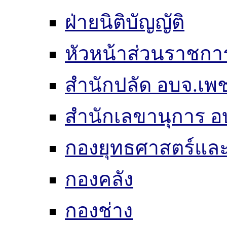
ฝ่ายนิติบัญญัติ
หัวหน้าส่วนราชกา
สำนักปลัด อบจ.เพช
สำนักเลขานุการ อ
กองยุทธศาสตร์แ
กองคลัง
กองช่าง