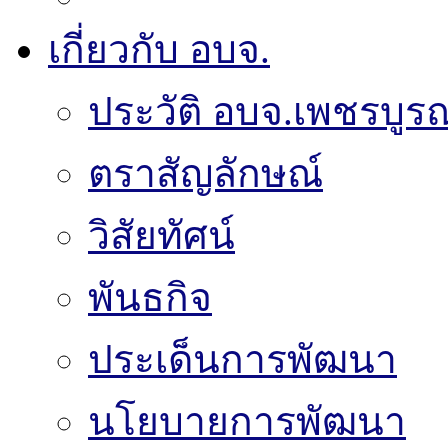
เกี่ยวกับ อบจ.
ประวัติ อบจ.เพชรบูรณ
ตราสัญลักษณ์
วิสัยทัศน์
พันธกิจ
ประเด็นการพัฒนา
นโยบายการพัฒนา