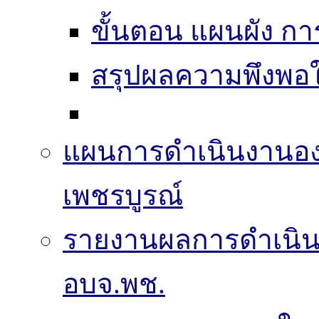
ขั้นตอน แผนผัง ก
สรุปผลความพึงพอใ
แผนการดำเนินงานองค
เพชรบูรณ์
รายงานผลการดำเนิ
อบจ.พช.