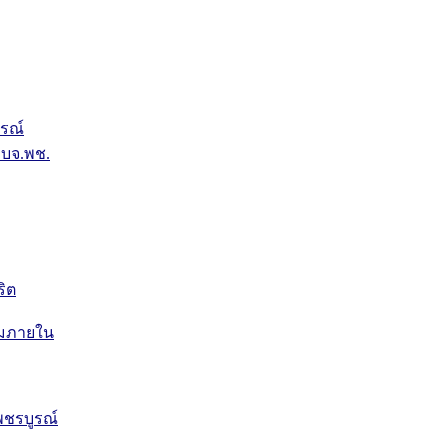
รณ์
บจ.พช.
ริต
ุมภายใน
ชรบูรณ์