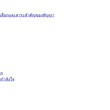
ารคัดเลือกและสาระสำคัญของสัญญา
กร
ญกำลังใจ