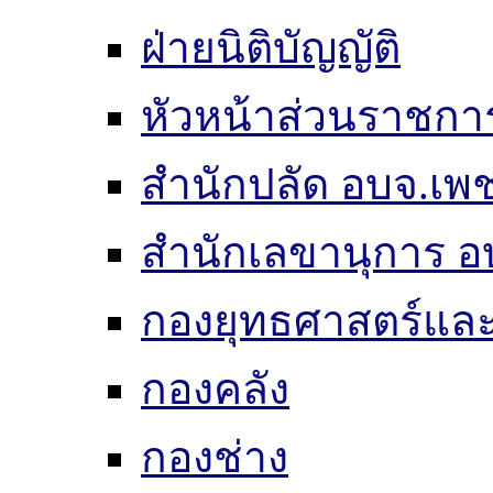
ฝ่ายนิติบัญญัติ
หัวหน้าส่วนราชกา
สำนักปลัด อบจ.เพช
สำนักเลขานุการ อ
กองยุทธศาสตร์แ
กองคลัง
กองช่าง