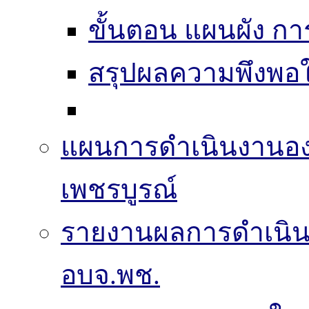
ขั้นตอน แผนผัง ก
สรุปผลความพึงพอใ
แผนการดำเนินงานองค
เพชรบูรณ์
รายงานผลการดำเนิ
อบจ.พช.