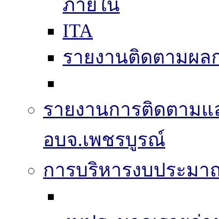
ภายใน
ITA
รายงานติดตามผล
รายงานการติดตามแ
อบจ.เพชรบูรณ์
การบริหารงบประมา