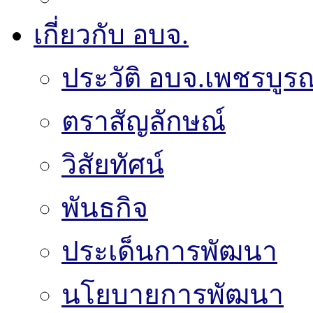
เกี่ยวกับ อบจ.
ประวัติ อบจ.เพชรบูรณ
ตราสัญลักษณ์
วิสัยทัศน์
พันธกิจ
ประเด็นการพัฒนา
นโยบายการพัฒนา