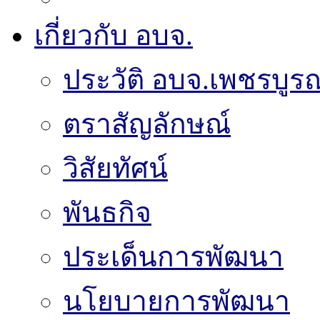
เกี่ยวกับ อบจ.
ประวัติ อบจ.เพชรบูรณ
ตราสัญลักษณ์
วิสัยทัศน์
พันธกิจ
ประเด็นการพัฒนา
นโยบายการพัฒนา