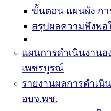
ขั้นตอน แผนผัง ก
สรุปผลความพึงพอใ
แผนการดำเนินงานองค
เพชรบูรณ์
รายงานผลการดำเนิ
อบจ.พช.