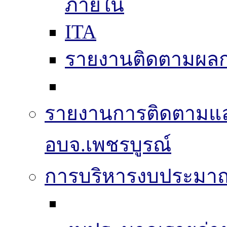
ภายใน
ITA
รายงานติดตามผล
รายงานการติดตามแ
อบจ.เพชรบูรณ์
การบริหารงบประมา