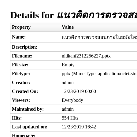
Details for
แนวคิดการตรวจสอ
Property
Value
Name:
แนวคิดการตรวจสอบภายในสมัยใหม
Description:
Filename:
nitikanf2312256227.pptx
Filesize:
Empty
Filetype:
pptx (Mime Type: application/octet-st
Creator:
admin
Created On:
12/23/2019 00:00
Viewers:
Everybody
Maintained by:
admin
Hits:
554 Hits
Last updated on:
12/23/2019 16:42
Homepage: