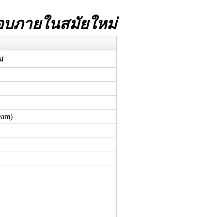
บภายในสมัยใหม่
่
ream)