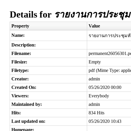
Details for
รายงานการประชุมห
Property
Value
Name:
รายงานการประชุมหั
Description:
Filename:
permanent26056301.p
Filesize:
Empty
Filetype:
pdf (Mime Type: applic
Creator:
admin
Created On:
05/26/2020 00:00
Viewers:
Everybody
Maintained by:
admin
Hits:
834 Hits
Last updated on:
05/26/2020 10:43
Homepage: