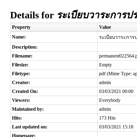
Details for
ระเบียบวาระการประ
Property
Value
Name:
ระเบียบวาระการป
Description:
Filename:
permanent022564.
Filesize:
Empty
Filetype:
pdf (Mime Type: ap
Creator:
admin
Created On:
03/03/2021 00:00
Viewers:
Everybody
Maintained by:
admin
Hits:
173 Hits
Last updated on:
03/03/2021 15:18
Homepage: