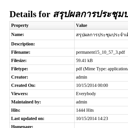
Details for
สรุปผลการประชุมป
Property
Value
Name:
สรุปผลการประชุมประจำเด
Description:
Filename:
permanent15_10_57_3.pdf
Filesize:
59.41 kB
Filetype:
pdf (Mime Type: application
Creator:
admin
Created On:
10/15/2014 00:00
Viewers:
Everybody
Maintained by:
admin
Hits:
1444 Hits
Last updated on:
10/15/2014 14:23
Homepage: