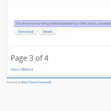
The document is being edited/updated by a User and is unavailab
Download
Details
Page 3 of 4
Start
»
1
2
3
4
»
End
Powered by
Warp Theme Framework