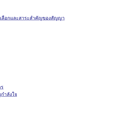
ารคัดเลือกและสาระสำคัญของสัญญา
กร
ญกำลังใจ