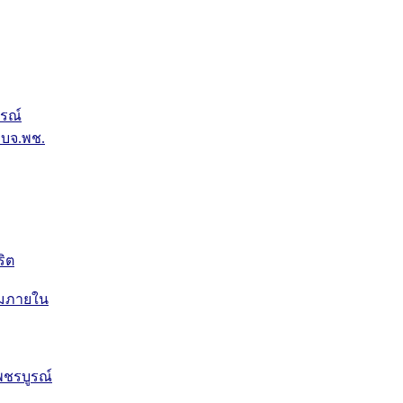
รณ์
บจ.พช.
ริต
ุมภายใน
ชรบูรณ์