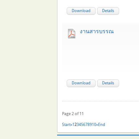
Download
Details
งานสารบรรณ
Download
Details
Page 2 of 11
Start
»
1
2
3
4
5
6
7
8
9
10
»
End