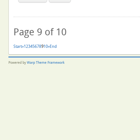
Page 9 of 10
Start
»
1
2
3
4
5
6
7
8
9
10
»
End
Powered by
Warp Theme Framework