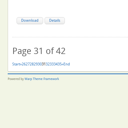
Download
Details
Page 31 of 42
Start
»
26
27
28
29
30
31
32
33
34
35
»
End
Powered by
Warp Theme Framework