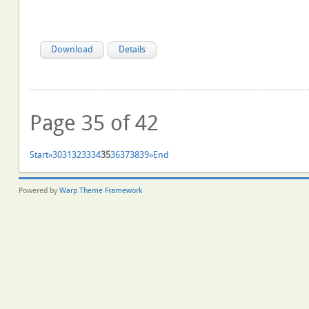
Download
Details
Page 35 of 42
Start
»
30
31
32
33
34
35
36
37
38
39
»
End
Powered by
Warp Theme Framework