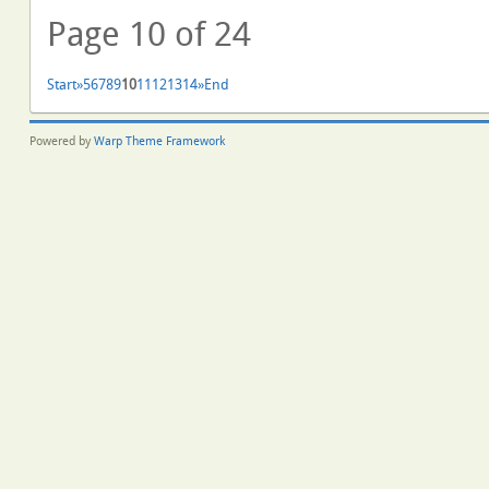
Page 10 of 24
Start
»
5
6
7
8
9
10
11
12
13
14
»
End
Powered by
Warp Theme Framework